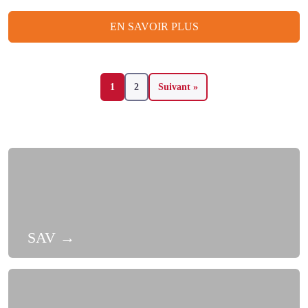
EN SAVOIR PLUS
1
2
Suivant »
SAV
→