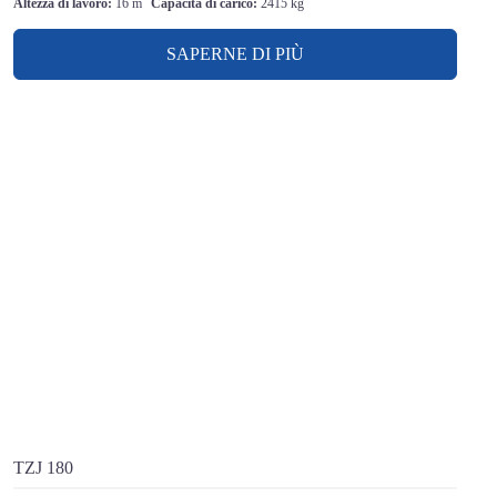
Altezza di lavoro:
16 m
Capacità di carico:
2415 kg
SAPERNE DI PIÙ
TZJ 180