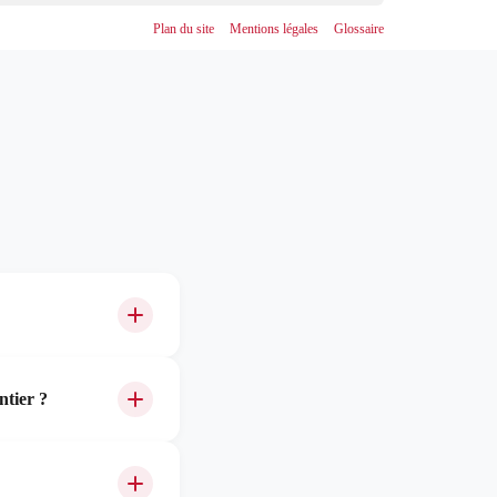
nes coûteuses. Cela inclut des
vérifications régulières
Plan du site
Mentions légales
Glossaire
nt dans une maintenance préventive, les entreprises
 entreprise. Que vous envisagiez d’
acheter ou de louer
et. L’expertise d’une entreprise comme
SNM Group
peut
M Group peut vous aider à trouver l’équipement qui
 discuter de vos besoins et découvrir comment ils
ntier ?
forme de transport
mini-grues