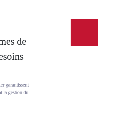
rmes de
esoins
ler garantissent
nt la gestion du