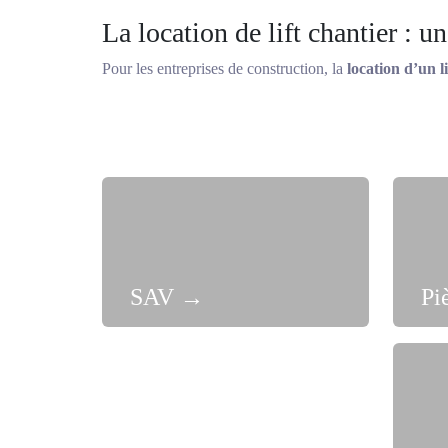
La location de lift chantier : 
Pour les entreprises de construction, la
location d’un l
élevés, tout en offrant la
flexibilité
nécessaire pour les 
bon fonctionnement et sa sécurité.
Les solutions de levage de c
L’ascenseur de chantier pour le 
Les
ascenseurs de chantier
sont spécifiquement conçus
comme les constructions de gratte-ciels ou de ponts. 
SAV
→
Pi
Le monte-charge de chantier po
Les
monte-charge de chantier
sont principalement ut
capacité de charge élevée
et sont souvent équipés de
Les lifts chantier mobiles :