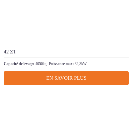
42 ZT
Capacité de levage:
4050kg
Puissance max:
32,3kW
EN SAVOIR PLUS